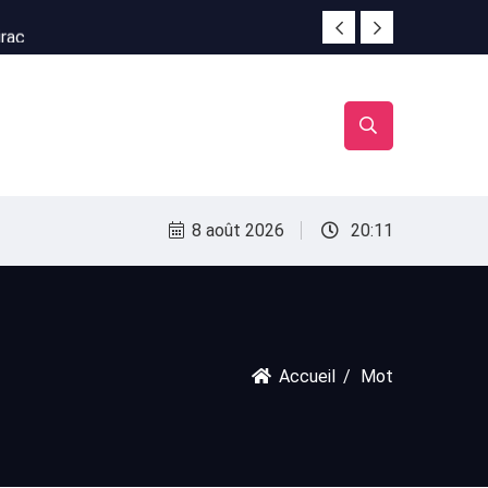
irac
irac
8 août 2026
20:11
Accueil
Mot