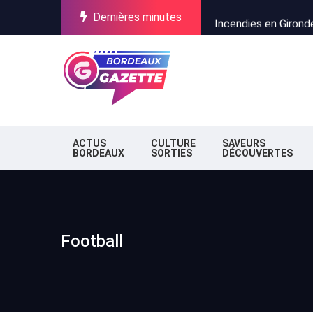
Dernières minutes
Incendies en Gironde
Stationnement à Bor
Pure Salmon au Verdo
Incendies en Gironde
Stationnement à Bor
ACTUS
CULTURE
SAVEURS
BORDEAUX
SORTIES
DÉCOUVERTES
Football