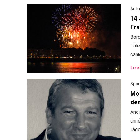
Actu
14 
Fr
Bord
Tale
canic
Lire
Spor
Mor
des
Anci
anné
l’âge