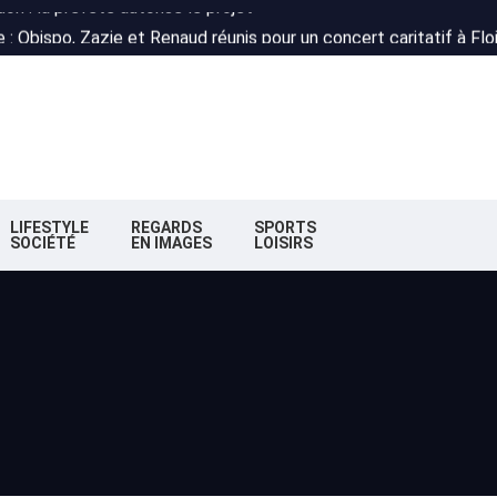
 : Obispo, Zazie et Renaud réunis pour un concert caritatif à Flo
deaux : la nouvelle majorité change de cap
n : la préfète autorise le projet
 : Obispo, Zazie et Renaud réunis pour un concert caritatif à Flo
deaux : la nouvelle majorité change de cap
LIFESTYLE
REGARDS
SPORTS
SOCIÉTÉ
EN IMAGES
LOISIRS