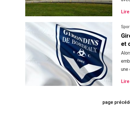
Lire
Spor
Gir
et 
Alor
embl
une 
Lire
page précéd