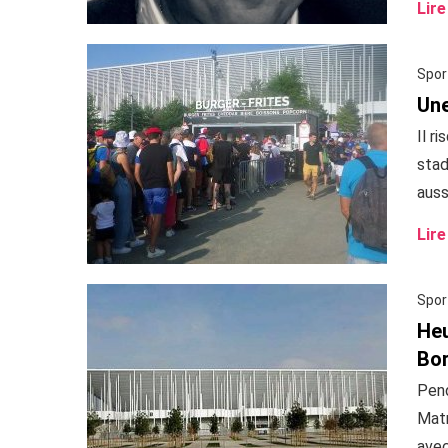
Lire
Spor
Une
Il r
stad
aussi
Lire
Spor
Heu
Bo
Pend
Matm
avec