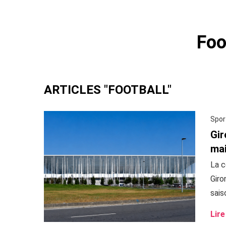
Foo
ARTICLES "FOOTBALL"
Spor
Gir
mai
La c
Giro
sais
Lire