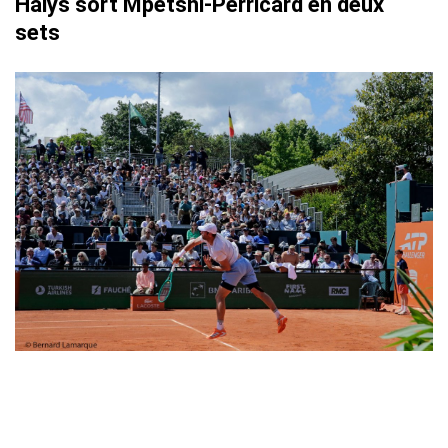
Halys sort Mpetshi-Perricard en deux
sets