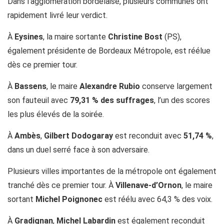
Dans l’agglomération bordelaise, plusieurs communes ont
rapidement livré leur verdict.
À
Eysines
, la maire sortante
Christine Bost
(PS),
également présidente de Bordeaux Métropole, est réélue
dès ce premier tour.
À
Bassens
, le maire
Alexandre Rubio
conserve largement
son fauteuil avec
79,31 % des suffrages
, l’un des scores
les plus élevés de la soirée.
À
Ambès
,
Gilbert Dodogaray
est reconduit avec
51,74 %
,
dans un duel serré face à son adversaire.
Plusieurs villes importantes de la métropole ont également
tranché dès ce premier tour. À
Villenave-d’Ornon
, le maire
sortant
Michel Poignonec
est réélu avec 64,3 % des voix.
À
Gradignan
,
Michel Labardin
est également reconduit