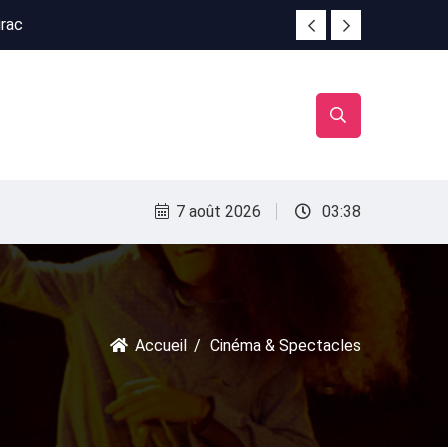
irac
irac
7 août 2026
03:38
Accueil
Cinéma & Spectacles