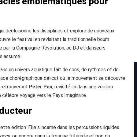
tacles emblématiques pour
ui décloisonne les disciplines et explore de nouveaux
uvre le festival en revisitant la traditionnelle boum
ée par la Compagnie Rêvolution, où DJ et danseurs
te assumé.
ans un univers aquatique fait de sons, de rythmes et de
ace chorégraphique délicat où le mouvement se découvre
s retrouveront
Peter Pan
, revisité ici dans une version
e célèbre voyage vers le Pays Imaginaire.
ducteur
ette édition. Elle s’incarne dans les percussions liquides
occa
, ou encore dans la fresque futuriste et pop du