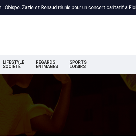
 : Obispo, Zazie et Renaud réunis pour un concert caritatif à Flo
deaux : la nouvelle majorité change de cap
n : la préfète autorise le projet
 : Obispo, Zazie et Renaud réunis pour un concert caritatif à Flo
deaux : la nouvelle majorité change de cap
LIFESTYLE
REGARDS
SPORTS
SOCIÉTÉ
EN IMAGES
LOISIRS