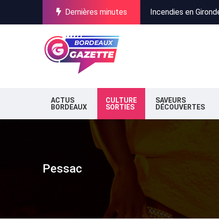
Dernières minutes
Incendies en Gironde
Stationnement à Bor
Pure Salmon au Verdo
Incendies en Gironde
Stationnement à Bor
ACTUS
CULTURE
SAVEURS
BORDEAUX
SORTIES
DÉCOUVERTES
Pessac