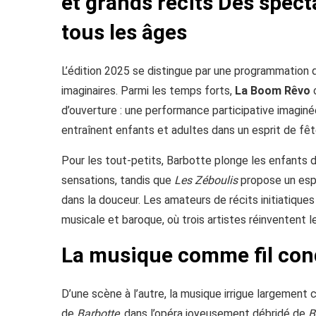
et grands récits Des spec
tous les âges
L’édition 2025 se distingue par une programmation q
imaginaires. Parmi les temps forts,
La Boom Rêvo
o
d’ouverture : une performance participative imagin
entraînent enfants et adultes dans un esprit de fê
Pour les tout-petits, Barbotte plonge les enfants d
sensations, tandis que
Les Zéboulis
propose un esp
dans la douceur. Les amateurs de récits initiatique
musicale et baroque, où trois artistes réinventent l
La musique comme fil con
D’une scène à l’autre, la musique irrigue largement c
de
Barbotte
, dans l’opéra joyeusement débridé de
B