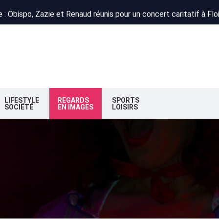
 : Obispo, Zazie et Renaud réunis pour un concert caritatif à Flo
deaux : la nouvelle majorité change de cap
n : la préfète autorise le projet
 : Obispo, Zazie et Renaud réunis pour un concert caritatif à Flo
deaux : la nouvelle majorité change de cap
LIFESTYLE
REGARDS
SPORTS
SOCIÉTÉ
EN IMAGES
LOISIRS