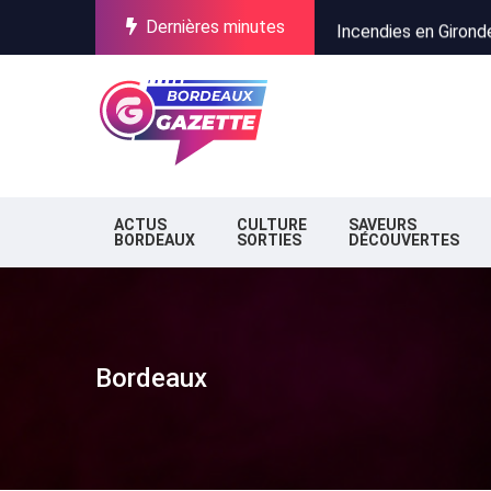
Dernières minutes
Incendies en Gironde
Stationnement à Bor
Pure Salmon au Verdo
Incendies en Gironde
Stationnement à Bor
ACTUS
CULTURE
SAVEURS
BORDEAUX
SORTIES
DÉCOUVERTES
Bordeaux