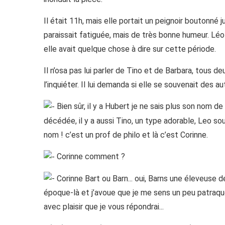
Il était 11h, mais elle portait un peignoir boutonné
paraissait fatiguée, mais de très bonne humeur. Léo 
elle avait quelque chose à dire sur cette période.
Il n’osa pas lui parler de Tino et de Barbara, tous de
l’inquiéter. Il lui demanda si elle se souvenait des aut
Bien sûr, il y a Hubert je ne sais plus son nom de f
décédée, il y a aussi Tino, un type adorable, Leo sour
nom ! c’est un prof de philo et là c’est Corinne.
Corinne comment ?
Corinne Bart ou Barn... oui, Barns une éleveuse 
époque-là et j’avoue que je me sens un peu patraque 
avec plaisir que je vous répondrai...