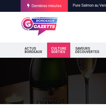
Dernières minutes
Incendies en Gironde
Stationnement à Bor
Pure Salmon au Verdo
Incendies en Gironde
Stationnement à Bor
ACTUS
CULTURE
SAVEURS
BORDEAUX
SORTIES
DÉCOUVERTES