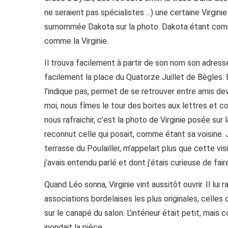
ne seraient pas spécialistes ...) une certaine Virginie
surnommée Dakota sur la photo. Dakota étant comm
comme la Virginie.
Il trouva facilement à partir de son nom son adress
facilement la place du Quatorze Juillet de Bègles. 
l’indique pas, permet de se retrouver entre amis dev
moi, nous fîmes le tour des boites aux lettres et 
nous rafraichir, c’est la photo de Virginie posée sur 
reconnut celle qui posait, comme étant sa voisine. Je
terrasse du Poulailler, m’appelait plus que cette vi
j’avais entendu parlé et dont j’étais curieuse de fa
Quand Léo sonna, Virginie vint aussitôt ouvrir. Il lui r
associations bordelaises les plus originales, celles
sur le canapé du salon. L’intérieur était petit, mai
inondait la pièce.