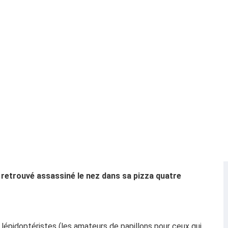
 retrouvé assassiné le nez dans sa pizza quatre
s lépidoptéristes (les amateurs de papillons pour ceux qui