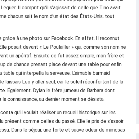
 Lequer. Il comprit qu’il s’agissait de celle que Tino avait
e chacun sait le nom d’un état des États-Unis, tout
e grâce à une photo sur Facebook. En effet, Il reconnut
Elle posait devant « Le Poulailler » qui, comme son nom ne
ant un apéritif. Ensuite ce fut assez simple, mon frère et
coup de chance prenant place devant une table pour enfin
la table qui interpella la serveuse. L’aimable barmaid
 laissais Leo y aller seul, car le soleil réconfortant de la
site. Également, Dylan le frère jumeau de Barbara dont
ire la connaissance, au dernier moment se désista.
aconta qu’il voulait réaliser un recueil historique sur les
 du présent comme celles du passé. Elle le pria de s’assoir
s cossu. Dans le séjour, une forte et suave odeur de mimosas