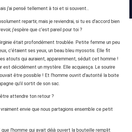
ais j’ai pensé tellement à toi et si souvent...
bsolument repartir, mais je reviendrai, si tu es d’accord bien
evoir, j’espère que c’est pareil pour toi ?
 Virginie était profondément troublée. Petite femme un peu
ux, c’étaient ses yeux, un beau bleu myosotis. Elle fit
ses atouts qui auraient, apparemment, séduit cet homme !
our est décidément un mystère. Elle acquiesça. Le sourire
uvait être possible ! Et l’homme ouvrit d’autorité la boite
agne qu’il sortit de son sac.
-être attendre ton retour ?
’ai vraiment envie que nous partagions ensemble ce petit
l que l’homme qui avait déjà ouvert la bouteille remplit